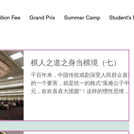
ition Fee
Grand Prix
Summer Camp
Student's
棋人之道之身当棋境（七）
千百年来，中国传统戏剧深受人民群众喜爱
的一个要害，就是统一的格式“落难公子中
元，欢欢喜喜大团圆”！这样的惯性思维，
子妈和我都不可能跳出。在餐厅饭后休息时
的闲聊，几乎是《红楼梦》结尾处甄士隐那
几句话的翻版：现今父子两人，最后一轮若
能双双得胜，“兰桂齐芳，也是自然的道
理。”...