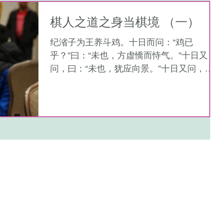
体和心...
棋人之道之身当棋境 （一）
纪渻子为王养斗鸡。十日而问：“鸡已
乎？”曰：“未也，方虚憍而恃气。”十日又
问，曰：“未也，犹应向景。”十日又问，
曰：“未也，犹疾视而盛气。”十日又问，
曰：“几矣。鸡虽有鸣者，已无变矣，望之
木鸡矣，其德全矣，异鸡无敢应者，反走
矣。”——《庄子·达生》...