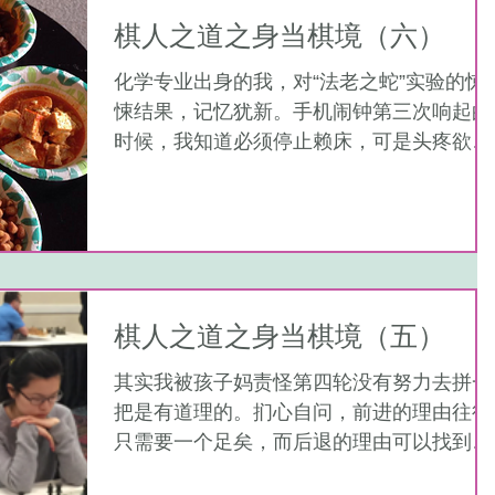
棋人之道之身当棋境（六）
化学专业出身的我，对“法老之蛇”实验的惊
悚结果，记忆犹新。手机闹钟第三次响起的
时候，我知道必须停止赖床，可是头疼欲
裂，脑中的血管似乎在渐渐充血，要爆开似
的胀痛。那种感觉，恰恰就象是实验中的一
小撮硫氰酸汞的白色粉末，在脑中被加热
后，迅疾地转为黄绿色，以蛇形生长的方
式，体积快速...
棋人之道之身当棋境（五）
其实我被孩子妈责怪第四轮没有努力去拼一
把是有道理的。扪心自问，前进的理由往往
只需要一个足矣，而后退的理由可以找到一
箩筐。我想当时除了对自己开局的局面不是