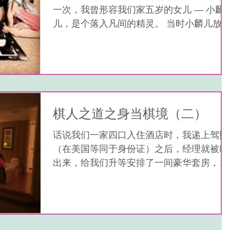
一次，我曾形容我们家五岁的女儿 — 小麟
儿，是个落入凡间的精灵。 当时小麟儿放
后，自己在镜子前一人分饰两角。 （用英
文，恳求地）：Mommy,I want an ice
cream. (妈妈我要吃冰淇淋) （模仿妈咪口
吻）：No....
棋人之道之身当棋境（二）
话说我们一家四口入住酒店时，我递上驾照
（在美国等同于身份证）之后，经理就被叫
出来，给我们升等安排了一间豪华套房，说
是给VIP客人的待遇。虽然我还没整明白，
不就这些年多来了几次吗，但不管怎么说，
这总是一件好事儿！套房中那个巨大的冲浪
按摩浴缸，也能帮助我们在比赛期间放松身