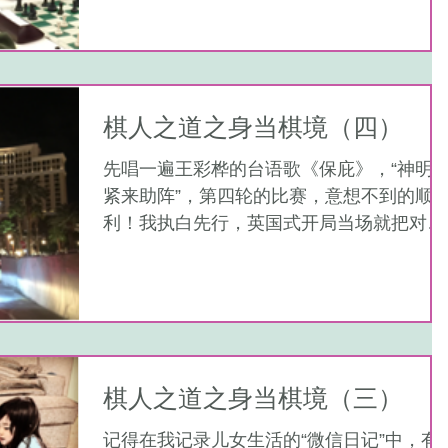
很满意，加上有点缺乏斗志了，所以匆匆和
棋。至于其它一切客观因素，并非决定性
的。...
棋人之道之身当棋境（四）
先唱一遍王彩桦的台语歌《保庇》，“神明
紧来助阵”，第四轮的比赛，意想不到的顺
利！我执白先行，英国式开局当场就把对方
吓住了，以至于不到十步棋，他竟然把皇后
直接送到马嘴边，我跳马吃后、横车双击、
飞象牵制、冲兵升变…………嗯，先幻想到
这儿吧，都快半夜十二点了，对面著名的音
乐喷泉...
棋人之道之身当棋境（三）
记得在我记录儿女生活的“微信日记”中，有