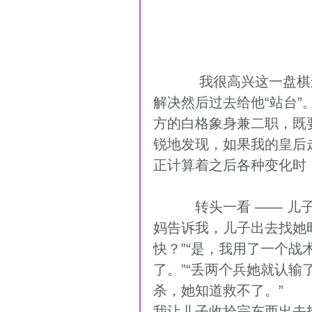
           我很高兴这一盘棋进程很快，儿子那边一定是一番苦战，我得早点
解决然后过去给他“站台
方的白格象身兼二职，既
锐地发现，如果我的皇后
正计算着之后各种变化时
          转头一看 —— 儿子！他一脸灿烂的笑容：“我赢了……”（事后孩子
妈告诉我，儿子出去找她
快？”“是，我用了一个
了。”“丢两个兵她就认输
杀，她知道救不了。” 
我让儿子收拾完东西出去