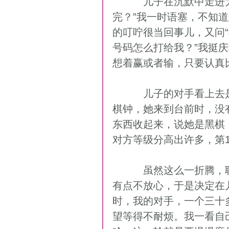
          儿子在沉默中走进大厅，忽然问：“爸爸，他为什么不坚持比
完？”我一时语塞，不知
的叮咛很当回事儿，又问
号码怎么打给我？”我挺
想着赢或者输，只要认真
          儿子的对手看上去是个挺“计较”的中年大姐。我们已经摆好了棋盘
棋钟，她来到台前时，没
东西收起来，说她是黑棋
对方等级分高出许多，第1
          虽然这么一折腾，耽误了一些时间，但是对方的态度不太友好，我
有点不放心，于是决定在
时，我的对手，一个三十
望等得不耐烦。我一看自