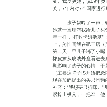
能。我反驳她，说09年
奖，7年内对7个国家进行
          孩子妈哼了一声，转身对儿子许诺去了。前来拉斯维加斯比赛时，
她就一直埋怨我给儿子买
年一样，“打败卡姆斯基”
上，匆忙间我在靶子店（美
第二天一早儿子嘟了小嘴
橡皮擦从玻璃外盒看进去
期影响了孩子的心情，于
（主要这阵子IS开始把
现在加码提出的买只狗狗
补充：“我想要只猫咪。
紧拎上棋具，一把牵上他，