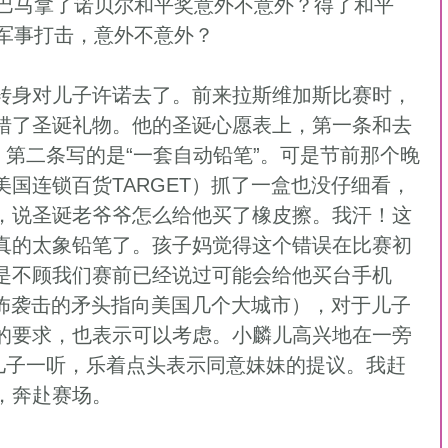
奥巴马拿了诺贝尔和平奖意外不意外？得了和平
军事打击，意外不意外？ 
错了圣诞礼物。他的圣诞心愿表上，第一条和去
；第二条写的是“一套自动铅笔”。可是节前那个晚
国连锁百货TARGET）抓了一盒也没仔细看，
，说圣诞老爷爷怎么给他买了橡皮擦。我汗！这
真的太象铅笔了。孩子妈觉得这个错误在比赛初
是不顾我们赛前已经说过可能会给他买台手机
恐怖袭击的矛头指向美国几个大城市），对于儿子
的要求，也表示可以考虑。小麟儿高兴地在一旁
”儿子一听，乐着点头表示同意妹妹的提议。我赶
奔赴赛场。  